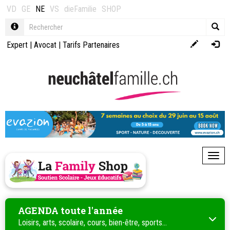
VD
GE
NE
VS
dieFamilie
SHOP
Expert
|
Avocat
|
Tarifs Partenaires
Toggl
AGENDA toute l'année
Loisirs, arts, scolaire, cours, bien-être, sports...