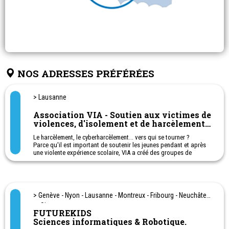
NOS ADRESSES PRÉFÉRÉES
> Lausanne
Association VIA - Soutien aux victimes de
violences, d'isolement et de harcèlement
à l'école
Le harcèlement, le cyberharcèlement... vers qui se tourner ?
Parce qu'il est important de soutenir les jeunes pendant et après
une violente expérience scolaire, VIA a créé des groupes de
soutien pour des jeunes qui sont touchés par ces violences. Cela
permet aux participants de gagner confiance en eux-mêmes et de
tisser des liens importants avec d'autres enfants/ados.
Nous proposons également une permanence de conseils et
> Genève - Nyon - Lausanne - Montreux - Fribourg - Neuchâtel
d'écoute (plus d'informations sur notre site).
et Sion
FUTUREKIDS
Enfin, nous sensibilisons la population au harcèlement scolaire
Sciences informatiques & Robotique.
par le biais d’interventions sur demande et par des informations