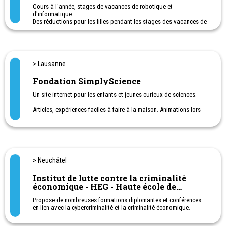
sur nos réseaux sociaux.
Cours à l'année, stages de vacances de robotique et
d'informatique.
Des réductions pour les filles pendant les stages des vacances de
février et mars/avril.
De 5 à 16 ans : création de jeux vidéo, programmation, robotique,
animation, conception 3D...
Activités STEM
> Lausanne
INSCRIPTIONS EN LIGNE DEPUIS NOTRE SITE WEB
Fondation SimplyScience
Un site internet pour les enfants et jeunes curieux de sciences.
Articles, expériences faciles à faire à la maison. Animations lors
de manifestations destinées aux familles.
La fondation SimplyScience, dont le siège est à Zurich, a pour but
d’éveiller l’intérêt pour les sciences auprès des enfants et des
jeunes de 8 à 18 ans.
Elle est soutenue par des entreprises qui ont à cœur d’encourager
> Neuchâtel
la relève dans les domaines des mathématiques, sciences
naturelles et de l’ingénieur (MINT).
Institut de lutte contre la criminalité
économique - HEG - Haute école de
Elle collabore également avec d’autres organisations actives
dans la promotion des sciences auprès des jeunes.
gestion Arc
Propose de nombreuses formations diplomantes et conférences
en lien avec la cybercriminalité et la criminalité économique.
Dans le but de créer des réseaux de recherche et de compétence