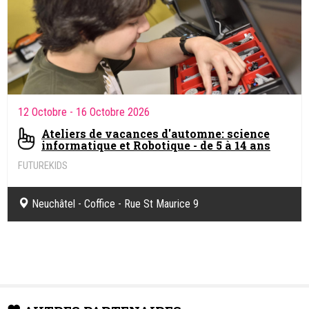
12 Octobre
- 16 Octobre 2026
Ateliers de vacances d'automne: science
informatique et Robotique - de 5 à 14 ans
FUTUREKIDS
Sciences informatiques & Robotique.
Neuchâtel - Coffice - Rue St Maurice 9