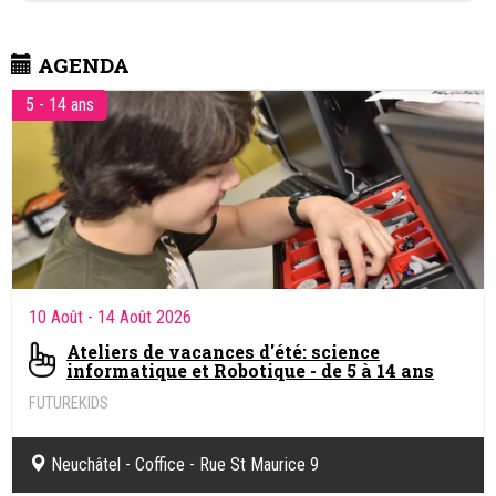
capables d’apporter une compréhension globale et approfondie
de la criminalité économique et financière, du financement du
terrorisme, des réseaux criminels et de la cybercriminalité, l’ILCE
AGENDA
tisse en permanence des liens de collaboration avec des
institutions suisses et étrangères. Il est notamment à l’origine du
Groupe suisse de recherche en lutte contre la criminalité
5 - 14 ans
économique.
10 Août
- 14 Août 2026
Ateliers de vacances d'été: science
informatique et Robotique - de 5 à 14 ans
FUTUREKIDS
Sciences informatiques & Robotique.
Neuchâtel - Coffice - Rue St Maurice 9