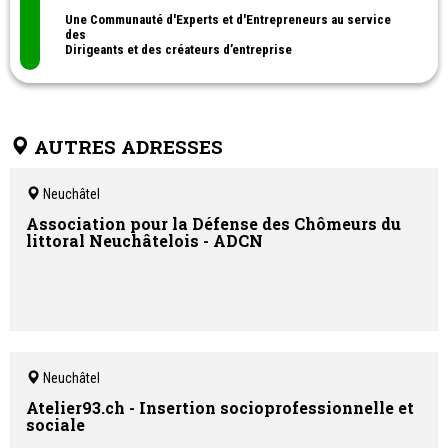
Une Communauté d'Experts et d'Entrepreneurs au service
des
Dirigeants et des créateurs d’entreprise
GO EXPERT est une plateforme de formation / accompagnement
destinée aux dirigeants, créateurs d’entreprise et aux
collaborateurs.
L’objectif d’apporter du soutien à différents niveaux pour aider à
AUTRES ADRESSES
développer le potentiel, la stratégie, les compétences
managériales, et la réussite entrepreneuriale.
Neuchâtel
Association pour la Défense des Chômeurs du
littoral Neuchâtelois - ADCN
Neuchâtel
Atelier93.ch - Insertion socioprofessionnelle et
sociale