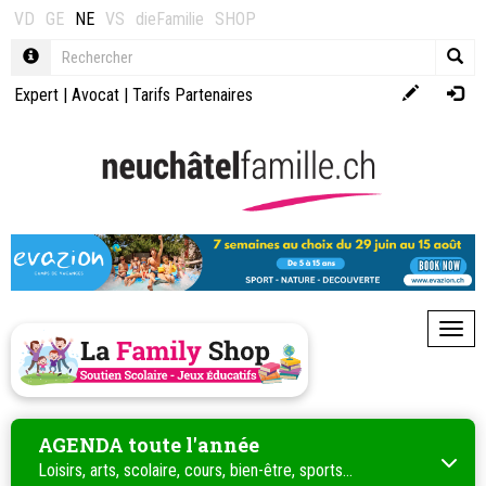
VD
GE
NE
VS
dieFamilie
SHOP
Expert
|
Avocat
|
Tarifs Partenaires
Toggl
AGENDA toute l'année
Loisirs, arts, scolaire, cours, bien-être, sports...