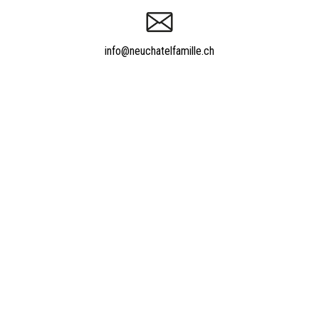
info@neuchatelfamille.ch
Appeler Neuchâtelfamille.ch
021 652 52 93
Powered by
quicksite
|
Qui sommes-nous ?
|
Contact
|
Nos experts
|
Tarifs
|
Informations utiles
|
Forum