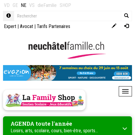
VD
GE
NE
VS
dieFamilie
SHOP
Expert
|
Avocat
|
Tarifs Partenaires
Toggl
AGENDA toute l'année
Loisirs, arts, scolaire, cours, bien-être, sports...