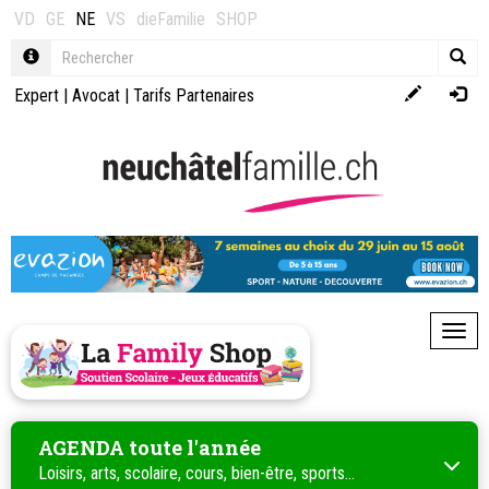
VD
GE
NE
VS
dieFamilie
SHOP
Expert
|
Avocat
|
Tarifs Partenaires
Toggl
AGENDA toute l'année
Loisirs, arts, scolaire, cours, bien-être, sports...