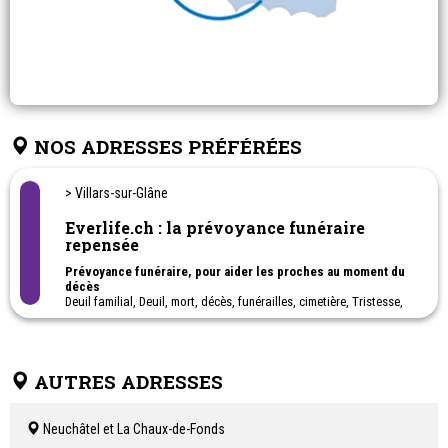
NOS ADRESSES PRÉFÉRÉES
> Villars-sur-Glâne
Everlife.ch : la prévoyance funéraire
repensée
Prévoyance funéraire, pour aider les proches au moment du
décès
Deuil familial, Deuil, mort, décès, funérailles, cimetière, Tristesse,
condoléances, Consolation, Rite funéraire, Soutien en deuil,
Hommage, Recueillement, Chagrin, Perte d'un proche, Décès dans
la famille, Perte d'un proche, commémoration, Rituel de deuil,
Sépulture, Accompagnement au deuil.
AUTRES ADRESSES
Neuchâtel et La Chaux-de-Fonds