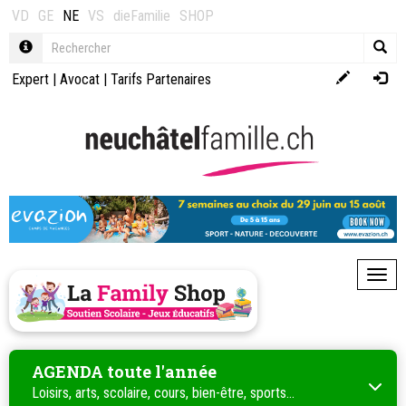
VD
GE
NE
VS
dieFamilie
SHOP
Expert
|
Avocat
|
Tarifs Partenaires
Toggl
AGENDA toute l'année
Loisirs, arts, scolaire, cours, bien-être, sports...