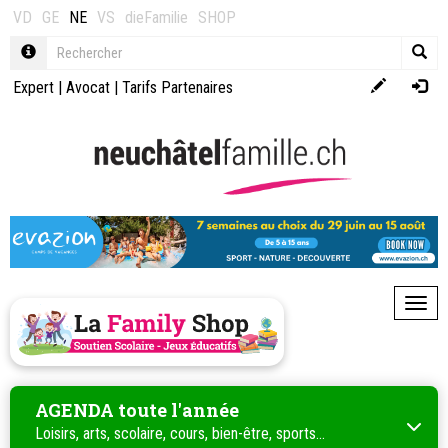
VD
GE
NE
VS
dieFamilie
SHOP
Expert
|
Avocat
|
Tarifs Partenaires
Toggl
AGENDA toute l'année
Loisirs, arts, scolaire, cours, bien-être, sports...