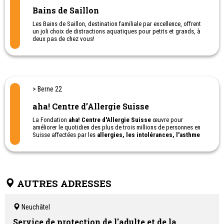
Bains de Saillon
Les Bains de Saillon, destination familiale par excellence, offrent
un joli choix de distractions aquatiques pour petits et grands, à
deux pas de chez vous!
> Berne 22
aha! Centre d’Allergie Suisse
La Fondation
aha! Centre d'Allergie Suisse
œuvre pour
améliorer le quotidien des plus de trois millions de personnes en
Suisse affectées par les
allergies, les intolérances, l'asthme
ou les maladies de la peau.
Bien informées et conseillées, les personnes concernées et leurs
familles peuvent retrouver une meilleure qualité de vie.
aha! Centre d'Allergie Suisse
les soutient tout au long de leur
parcours.
AUTRES ADRESSES
Neuchâtel
Service de protection de l'adulte et de la