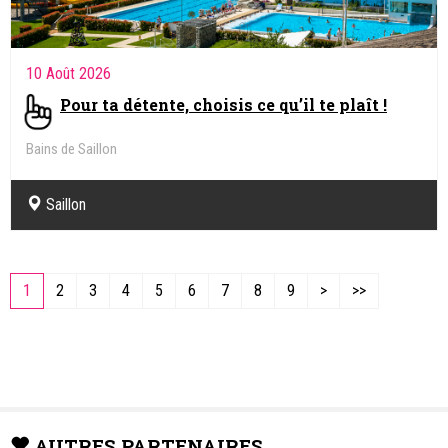
10 Août 2026
Pour ta détente, choisis ce qu’il te plaît !
Bains de Saillon
Saillon
1
2
3
4
5
6
7
8
9
>
>>
AUTRES PARTENAIRES