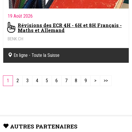
19 Août 2026
Révisions des ECR 4H - 6H et 8H Français -
Maths et Allemand
BENK.CH
Coaching pédagogique et soutien scolaire en ligne
En ligne - Toute la Suisse
1
2
3
4
5
6
7
8
9
>
>>
AUTRES PARTENAIRES