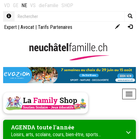
VD
GE
NE
VS
dieFamilie
SHOP
Expert
|
Avocat
|
Tarifs Partenaires
Toggl
AGENDA toute l'année
Loisirs, arts, scolaire, cours, bien-être, sports...