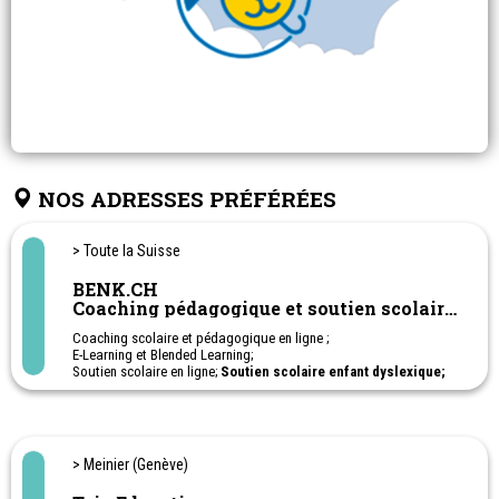
NOS ADRESSES PRÉFÉRÉES
> Toute la Suisse
BENK.CH
Coaching pédagogique et soutien scolaire
en ligne
Coaching scolaire et pédagogique en ligne ;
E-Learning et Blended Learning;
Soutien scolaire en ligne;
Soutien scolaire enfant dyslexique;
Soutien scolaire enfant TDAH; Soutien scolaire enfant haut-
potentiel - HPI;
Cours privés sur-mesure: français, anglais, allemand,
mathématiques et sciences, histoire, géographie, citoyenneté;
1ère à 11ème Harmos. Apprentissage - Post-obligatoire
> Meinier (Genève)
Ateliers en ligne pour aider les parents à soutenir leurs enfants à
l'école.