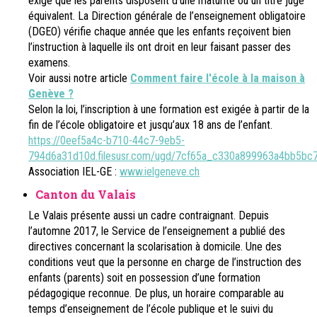
exige que les parents disposent d’une maturité ou un titre jugé
équivalent. La Direction générale de l’enseignement obligatoire
(DGEO) vérifie chaque année que les enfants reçoivent bien
l’instruction à laquelle ils ont droit en leur faisant passer des
examens.
Voir aussi notre article
Comment faire l'école à la maison à
Genève ?
Selon la loi, l’inscription à une formation est exigée à partir de la
fin de l’école obligatoire et jusqu’aux 18 ans de l’enfant.
https://0eef5a4c-b710-44c7-9eb5-
794d6a31d10d.filesusr.com/ugd/7cf65a_c330a899963a4bb5bc
Association IEL-GE :
www.ielgeneve.ch
Canton du Valais
Le Valais présente aussi un cadre contraignant. Depuis
l’automne 2017, le Service de l’enseignement a publié des
directives concernant la scolarisation à domicile. Une des
conditions veut que la personne en charge de l’instruction des
enfants (parents) soit en possession d’une formation
pédagogique reconnue. De plus, un horaire comparable au
temps d’enseignement de l’école publique et le suivi du