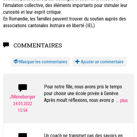
l'émulation collective, des éléments importants pour stimuler leur
curiosité et leur esprit critique.
En Romandie, les familles peuvent trouver du soutien auprès des
associations cantonales Instruire en liberté (IEL)
COMMENTAIRES
les commentaires
Ajouter un commentaire
Pour notre fille, nous avons pris le temps
pour choisir une école privée à Genève.
JMeneberger
Après moult réflexions, nous avons préféré
...
24.05.2022
suivre l'avis de nos connaissances et de
15:54
l'opinion majoritaire à Genève (du moins dans
les cercles que nous fréquentions). Nous
sommes très satisfait des cours offerts et
de l'encadrement personnalisé dont bénéficie
Un coach ne transmet pas des savoirs en