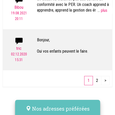
notre fille. https://www.notre-dame-du-
conformité avec le PER. Un coach apprend à
Bibou
lac.ch/ecole-primaire-privee
apprendre, apprend la gestion des émotions,
...
19.08.2021
travaille sur la confiance en soi, etc...Il
20:11
n'accompagne par ailleurs un jeune durant
une année scolaire, son travail s'arrête quand
l'objectif de dèpart défini conjointement est
atteint.
Bonjour,
tric
Oui vos enfants peuvent le faire.
02.12.2020
15:31
1
2
>
Nos adresses préférées