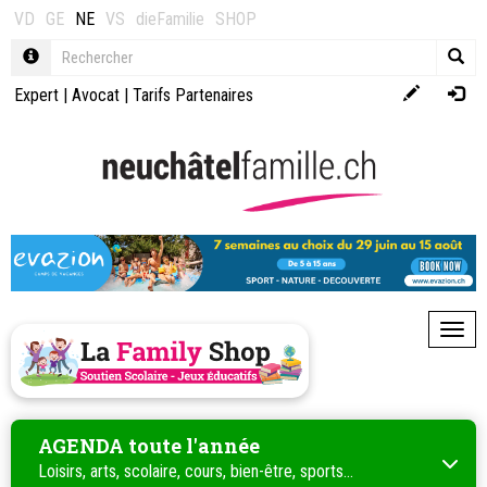
VD
GE
NE
VS
dieFamilie
SHOP
Expert
|
Avocat
|
Tarifs Partenaires
Toggl
AGENDA toute l'année
Loisirs, arts, scolaire, cours, bien-être, sports...