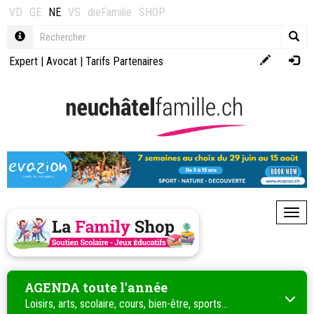
VD
GE
NE
VS
dieFamilie
SHOP
Expert
|
Avocat
|
Tarifs Partenaires
Toggl
AGENDA toute l'année
Loisirs, arts, scolaire, cours, bien-être, sports...