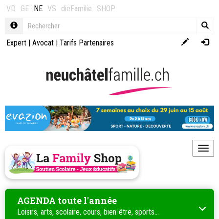
VD
GE
NE
VS
dieFamilie
SHOP
Expert
|
Avocat
|
Tarifs Partenaires
Toggl
AGENDA toute l'année
Loisirs, arts, scolaire, cours, bien-être, sports...