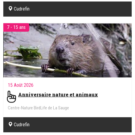
Cudrefin
7 - 15 ans
15 Août 2026
Anniversaire nature et animaux
Centre-Nature BirdLife de La Sauge
Cudrefin