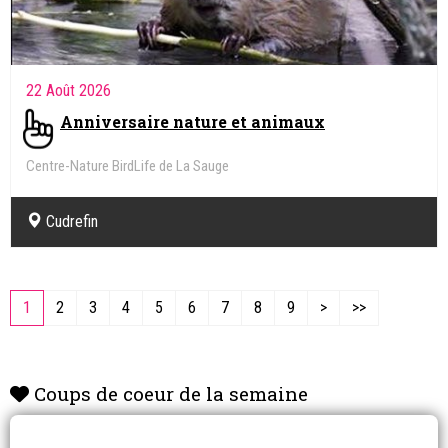
22 Août 2026
Anniversaire nature et animaux
Centre-Nature BirdLife de La Sauge
Cudrefin
1
2
3
4
5
6
7
8
9
>
>>
Coups de coeur de la semaine