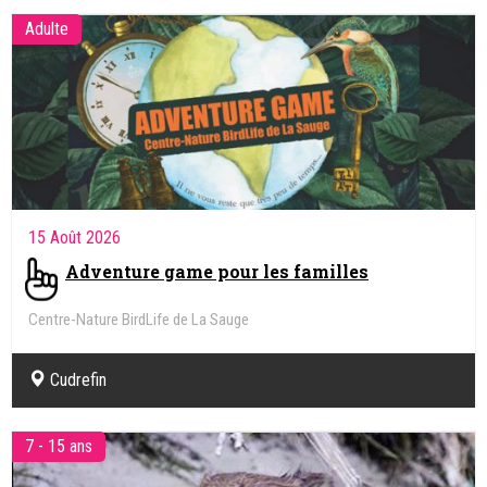
Adulte
15 Août 2026
Adventure game pour les familles
Centre-Nature BirdLife de La Sauge
Cudrefin
7 - 15 ans